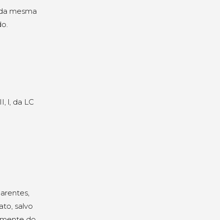
o da mesma
do.
I, l, da LC
arentes,
ato, salvo
vamente do