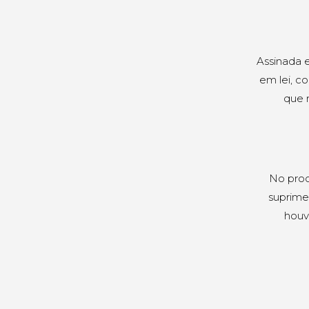
Assinada e
em lei, c
que 
No proc
suprime
houv