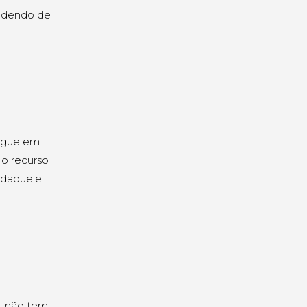
endendo de
regue em
 o recurso
l daquele
u não tem