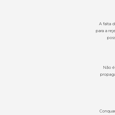
A falta 
para a rej
poss
Não é 
propaga
Conquant