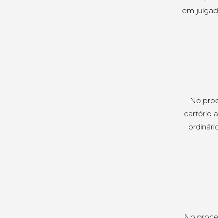
em julgad
No proc
cartório 
ordinári
No proce