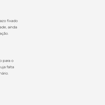
razo fixado
ade, ainda
ação.
o para o
ja falta
ário.