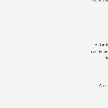
Não é aut
A dupli
somente f
da
O exe