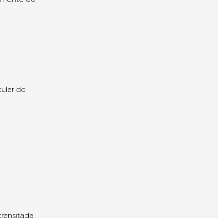
tular do
transitada