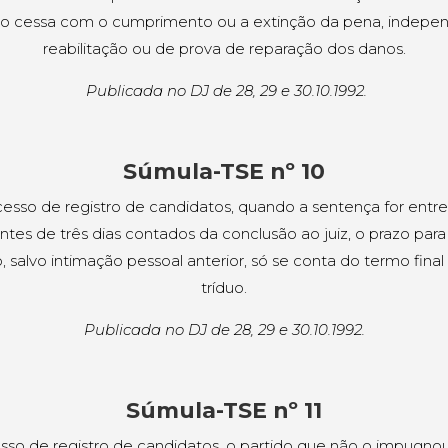
o cessa com o cumprimento ou a extinção da pena, indep
reabilitação ou de prova de reparação dos danos.
Publicada no DJ de 28, 29 e 30.10.1992.
Súmula-TSE nº 10
esso de registro de candidatos, quando a sentença for ent
antes de três dias contados da conclusão ao juiz, o prazo para
o, salvo intimação pessoal anterior, só se conta do termo fina
tríduo.
Publicada no DJ de 28, 29 e 30.10.1992.
Súmula-TSE nº 11
sso de registro de candidatos, o partido que não o impugno