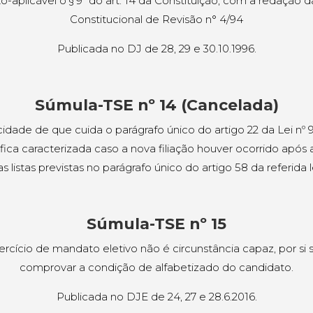
o-aplicável o § 9º do art. 14 da Constituição, com a redação
Constitucional de Revisão n° 4/94
Publicada no DJ de 28, 29 e 30.10.1996.
Súmula-TSE nº 14 (Cancelada)
cidade de que cuida o parágrafo único do artigo 22 da Lei nº 
ica caracterizada caso a nova filiação houver ocorrido após
s listas previstas no parágrafo único do artigo 58 da referida l
Súmula-TSE nº 15
rcício de mandato eletivo não é circunstância capaz, por si 
comprovar a condição de alfabetizado do candidato.
Publicada no DJE de 24, 27 e 28.6.2016.