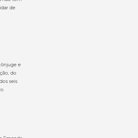
idar de
cônjuge e
ção, do
dos seis
o.