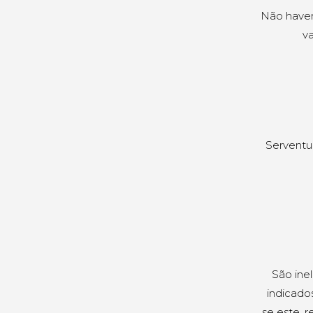
Não haven
va
Serventuár
São ine
indicados
se este, 