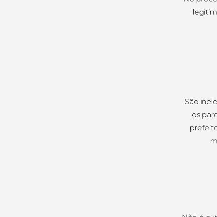
legiti
São inel
os par
prefeit
m