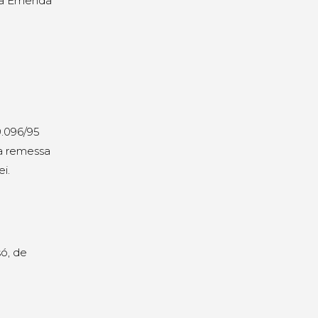
 da Emenda
9.096/95
 a remessa
ei.
só, de