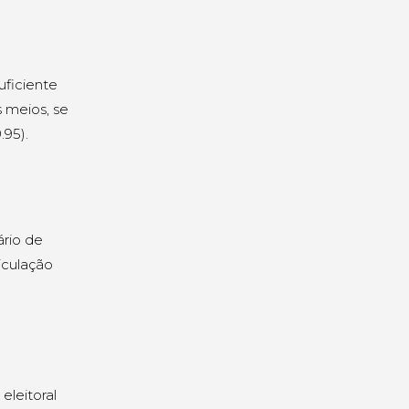
uficiente
s meios, se
.95).
ário de
iculação
eleitoral