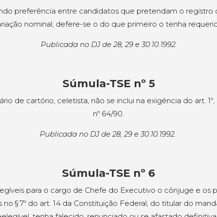
do preferência entre candidatos que pretendam o registr
riação nominal, defere-se o do que primeiro o tenha requeri
Publicada no DJ de 28, 29 e 30.10.1992.
Súmula-TSE nº 5
io de cartório, celetista, não se inclui na exigência do art. 1º, I
nº 64/90.
Publicada no DJ de 28, 29 e 30.10.1992.
Súmula-TSE nº 6
legíveis para o cargo de Chefe do Executivo o cônjuge e os p
 no § 7º do art. 14 da Constituição Federal, do titular do mand
reelegível, tenha falecido, renunciado ou se afastado definiti