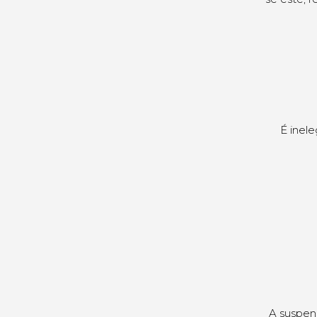
É inele
A suspens