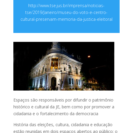
http://www.tse.jus.br/imprensa/noticias-
tse/2019/Janeiro/museu-do-voto-e-centro-
cultural-preservam-memoria-da-justica-eleitoral
Espaços são responsáveis por difundir o patrimônio
histórico e cultural da JE, bem como por promover a
cidadania e o fortalecimento da democracia
História das eleições, cultura, cidadania e educação
estão reunidas em dois espaços abertos ao público: o