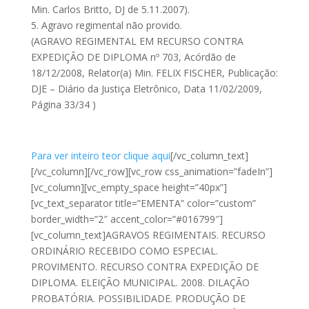
Min. Carlos Britto, DJ de 5.11.2007).
5. Agravo regimental não provido.
(AGRAVO REGIMENTAL EM RECURSO CONTRA
EXPEDIÇÃO DE DIPLOMA nº 703, Acórdão de
18/12/2008, Relator(a) Min. FELIX FISCHER, Publicação:
DJE – Diário da Justiça Eletrônico, Data 11/02/2009,
Página 33/34 )
Para ver inteiro teor clique aqui
[/vc_column_text]
[/vc_column][/vc_row][vc_row css_animation=”fadeIn”]
[vc_column][vc_empty_space height=”40px”]
[vc_text_separator title=”EMENTA” color=”custom”
border_width=”2″ accent_color=”#016799″]
[vc_column_text]AGRAVOS REGIMENTAIS. RECURSO
ORDINÁRIO RECEBIDO COMO ESPECIAL.
PROVIMENTO. RECURSO CONTRA EXPEDIÇÃO DE
DIPLOMA. ELEIÇÃO MUNICIPAL. 2008. DILAÇÃO
PROBATÓRIA. POSSIBILIDADE. PRODUÇÃO DE