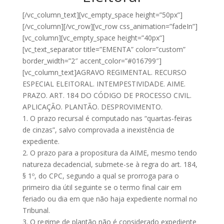
[/vc_column_text][vc_empty_space height=”50px”]
[/vc_column][/vc_row][vc_row css_animation=”fadeIn”]
[vc_column][vc_empty_space height=”40px”]
[vc_text_separator title=”EMENTA” color=”custom”
border_width=”2″ accent_color=”#016799″]
[vc_column_text]AGRAVO REGIMENTAL. RECURSO
ESPECIAL ELEITORAL. INTEMPESTIVIDADE. AIME.
PRAZO. ART. 184 DO CÓDIGO DE PROCESSO CIVIL.
APLICAÇÃO. PLANTÃO. DESPROVIMENTO.
1. O prazo recursal é computado nas “quartas-feiras
de cinzas”, salvo comprovada a inexistência de
expediente.
2. O prazo para a propositura da AIME, mesmo tendo
natureza decadencial, submete-se à regra do art. 184,
§ 1º, do CPC, segundo a qual se prorroga para o
primeiro dia útil seguinte se o termo final cair em
feriado ou dia em que não haja expediente normal no
Tribunal.
3. O regime de plantão não é considerado expediente