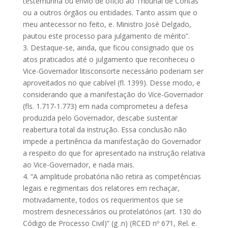
testemunha ou envio de ofício ao Tribunal de Contas
ou a outros órgãos ou entidades. Tanto assim que o
meu antecessor no feito, e. Ministro José Delgado,
pautou este processo para julgamento de mérito”.
3. Destaque-se, ainda, que ficou consignado que os
atos praticados até o julgamento que reconheceu o
Vice-Governador litisconsorte necessário poderiam ser
aproveitados no que cabível (fl. 1399). Desse modo, e
considerando que a manifestação do Vice-Governador
(fls. 1.717-1.773) em nada comprometeu a defesa
produzida pelo Governador, descabe sustentar
reabertura total da instrução. Essa conclusão não
impede a pertinência da manifestação do Governador
a respeito do que for apresentado na instrução relativa
ao Vice-Governador, e nada mais.
4. “A amplitude probatória não retira as competências
legais e regimentais dos relatores em rechaçar,
motivadamente, todos os requerimentos que se
mostrem desnecessários ou protelatórios (art. 130 do
Código de Processo Civil)” (g .n) (RCED nº 671, Rel. e.