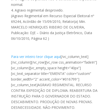
normal.
4. Agravo regimental desprovido.
(Agravo Regimental em Recurso Especial Eleitoral nº
69244, Acórdão de 15/09/2010, Relator(a) Min.
MARCELO HENRIQUES RIBEIRO DE OLIVEIRA,
Publicação: DJE – Diário da Justiça Eletrônico, Data
06/10/2010, Página 62 )
Para ver inteiro teor clique aqui
[/vc_column_text]
[/vc_column][/vc_row][vc_row css_animation=”fadeIn”]
[vc_column][vc_empty_space height=”40px”]
[vc_text_separator title=”EMENTA” color=”custom”
border_width=”2″ accent_color=”#016799″]
[vc_column_text]AGRAVO REGIMENTAL. RECURSO
CONTRA EXPEDIÇÃO DE DIPLOMA. REABERTURA DA
INSTRUÇÃO PARA O GOVERNADOR DO ESTADO.
DESCABIMENTO. PRODUÇÃO DE NOVAS PROVAS.
DESNECESSIDADE. NÃO-PROVIMENTO.