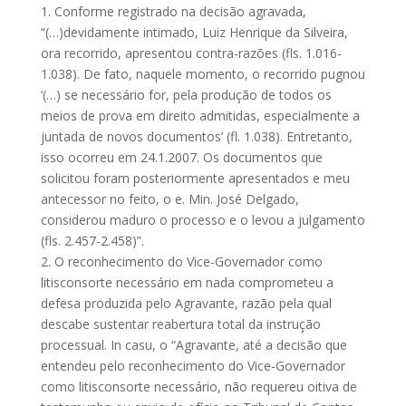
1. Conforme registrado na decisão agravada,
“(…)devidamente intimado, Luiz Henrique da Silveira,
ora recorrido, apresentou contra-razões (fls. 1.016-
1.038). De fato, naquele momento, o recorrido pugnou
‘(…) se necessário for, pela produção de todos os
meios de prova em direito admitidas, especialmente a
juntada de novos documentos’ (fl. 1.038). Entretanto,
isso ocorreu em 24.1.2007. Os documentos que
solicitou foram posteriormente apresentados e meu
antecessor no feito, o e. Min. José Delgado,
considerou maduro o processo e o levou a julgamento
(fls. 2.457-2.458)”.
2. O reconhecimento do Vice-Governador como
litisconsorte necessário em nada comprometeu a
defesa produzida pelo Agravante, razão pela qual
descabe sustentar reabertura total da instrução
processual. In casu, o “Agravante, até a decisão que
entendeu pelo reconhecimento do Vice-Governador
como litisconsorte necessário, não requereu oitiva de