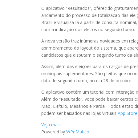
O aplicativo “Resultados”, oferecido gratuitame
andamento do processo de totalização das ele
Brasil e visualizá-la a partir de consulta nomin
com a indicação dos eleitos no segundo turno.
A nova versão traz inúmeras novidades em relaç
aprimoramento do layout do sistema, que apar
candidatos que disputam o segundo turno da el
Assim, além das eleições para os cargos de pre
municipais suplementares. São pleitos que ocor
data do segundo turno, no dia 28 de outubro.
O aplicativo contém um tutorial com interação in
Além do “Resultado”, você pode baixar outros cin
Mão, E-título, Mesários e Pardal. Todos estão d
podem ser baixados nas lojas virtuais
App Stor
Veja mais
Powered by
WPeMatico