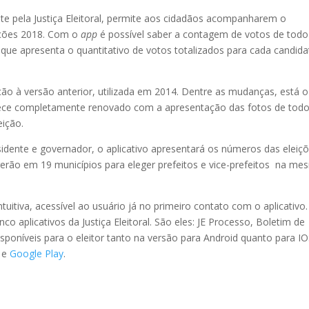
nte pela Justiça Eleitoral, permite aos cidadãos acompanharem o
ições 2018. Com o
app
é possível saber a contagem de votos de todo
al, que apresenta o quantitativo de votos totalizados para cada candid
ão à versão anterior, utilizada em 2014. Dentre as mudanças, está o
ece completamente renovado com a apresentação das fotos de todo
eição.
sidente e governador, o aplicativo apresentará os números das eleiç
rerão em 19 municípios para eleger prefeitos e vice-prefeitos na m
tuitiva, acessível ao usuário já no primeiro contato com o aplicativo.
co aplicativos da Justiça Eleitoral. São eles: JE Processo, Boletim de
isponíveis para o eleitor tanto na versão para Android quanto para IO
e
e
Google Play
.