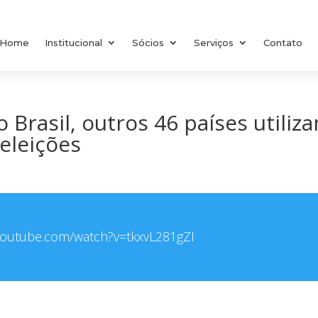
Home
Institucional
Sócios
Serviços
Contato
 Brasil, outros 46 países utiliz
 eleições
youtube.com/watch?v=tkxvL281gZI