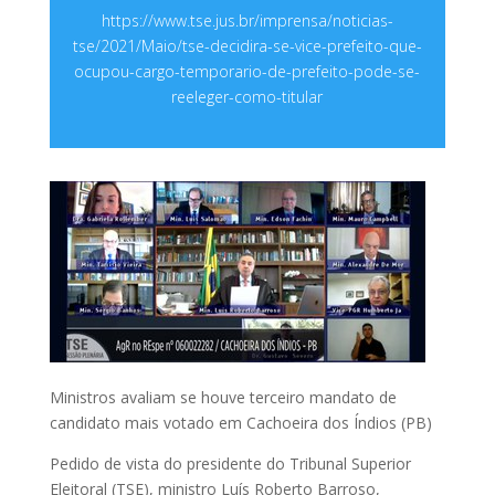
https://www.tse.jus.br/imprensa/noticias-
tse/2021/Maio/tse-decidira-se-vice-prefeito-que-
ocupou-cargo-temporario-de-prefeito-pode-se-
reeleger-como-titular
Ministros avaliam se houve terceiro mandato de
candidato mais votado em Cachoeira dos Índios (PB)
Pedido de vista do presidente do Tribunal Superior
Eleitoral (TSE), ministro Luís Roberto Barroso,