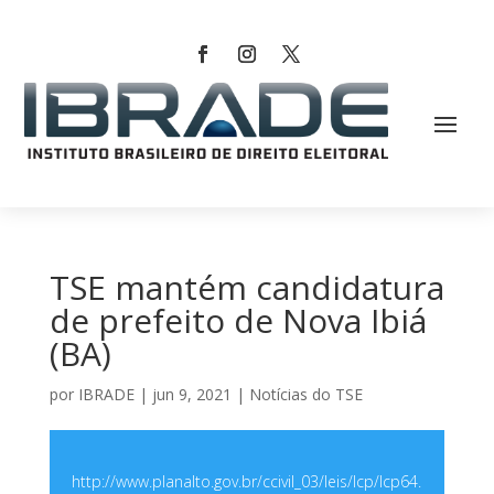
TSE mantém candidatura
de prefeito de Nova Ibiá
(BA)
por
IBRADE
|
jun 9, 2021
|
Notícias do TSE
http://www.planalto.gov.br/ccivil_03/leis/lcp/lcp64.