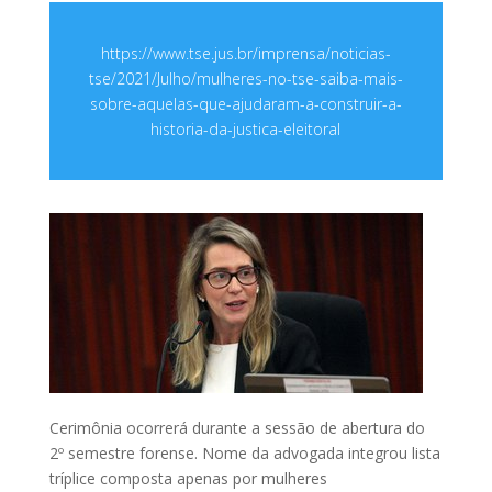
https://www.tse.jus.br/imprensa/noticias-
tse/2021/Julho/mulheres-no-tse-saiba-mais-
sobre-aquelas-que-ajudaram-a-construir-a-
historia-da-justica-eleitoral
Cerimônia ocorrerá durante a sessão de abertura do
2º semestre forense. Nome da advogada integrou lista
tríplice composta apenas por mulheres