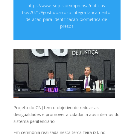
https://www.tse.jus.br/imprensa/noticias-
tse/2021/Agosto/barroso-integra-lancamento-
de-acao-para-identificacao-biometrica-de-
presos
Projeto do CNJ tem o objetivo de reduzir as
desigualdades e promover a cidadania aos internos do
sistema penitenciário
Em cerimônia realizada nesta terça-feira (3), no