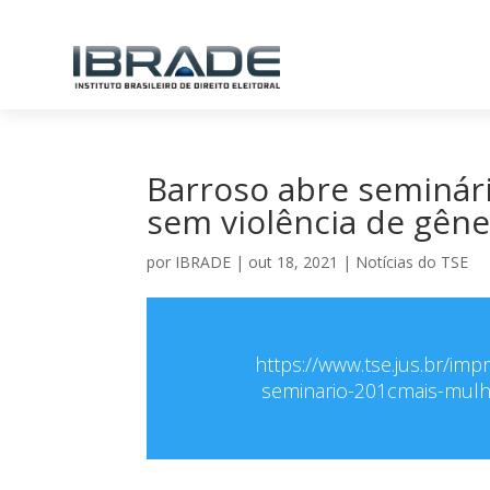
Barroso abre seminári
sem violência de gêne
por
IBRADE
|
out 18, 2021
|
Notícias do TSE
https://www.tse.jus.br/im
seminario-201cmais-mulhe