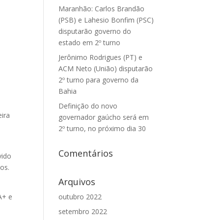
Maranhão: Carlos Brandão
(PSB) e Lahesio Bonfim (PSC)
disputarão governo do
estado em 2º turno
Jerônimo Rodrigues (PT) e
ACM Neto (União) disputarão
2º turno para governo da
Bahia
Definição do novo
eira
governador gaúcho será em
2º turno, no próximo dia 30
Comentários
vido
ios.
Arquivos
A+ e
outubro 2022
setembro 2022