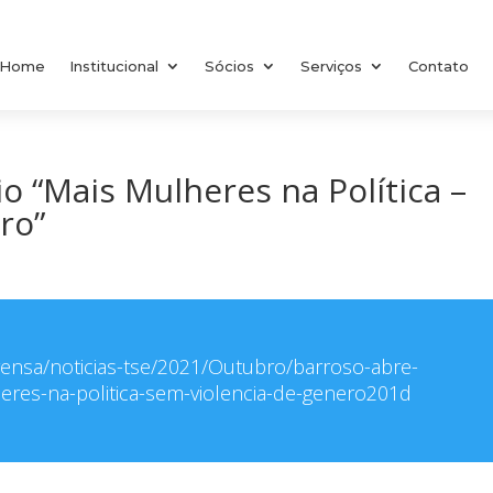
Home
Institucional
Sócios
Serviços
Contato
o “Mais Mulheres na Política –
ro”
prensa/noticias-tse/2021/Outubro/barroso-abre-
res-na-politica-sem-violencia-de-genero201d