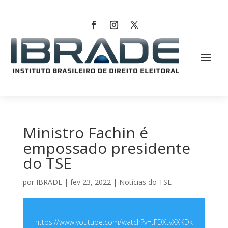
Ministro Fachin é
empossado presidente
do TSE
por
IBRADE
|
fev 23, 2022
|
Notícias do TSE
https://www.youtube.com/watch?v=tFDXtyXXKDk