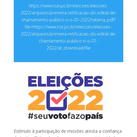
https://www.tse.jus.br/eleicoes/eleicoes-
2022/arquivos/primeira-retificacao-do-edital-de-
chamamento-publico-n-o-01-2022/rybena_pdf?
file=https://www.tse.jus.br/eleicoes/eleicoes-
2022/arquivos/primeira-retificacao-do-edital-de-
chamamento-publico-n-o-01-
2022/at_download/file
Estímulo à participação de missões atesta a confiança