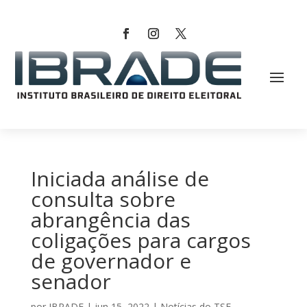
Iniciada análise de
consulta sobre
abrangência das
coligações para cargos
de governador e
senador
por
IBRADE
|
jun 15, 2022
|
Notícias do TSE