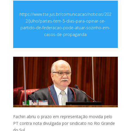
https://www.tse.jus.br/comunicacao/noticias/202
2/Julho/partes-tem-5-dias-para-opinar-se-
partido-de-federacao-pode-atuar-sozinho-em-
casos-de-propaganda
Fachin abriu o prazo em representação movida pelo
PT contra nota divulgada por sindicato no Rio Grande
do Sul