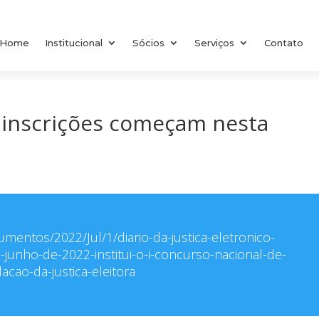
Home
Institucional
Sócios
Serviços
Contato
 inscrições começam nesta
cumentos/2022/Jul/1/diario-da-justica-eletronico-
-junho-de-2022-institui-o-i-concurso-nacional-de-
acao-da-justica-eleitora