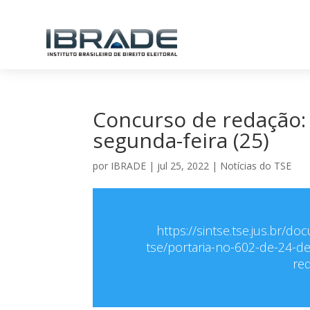
Concurso de redação:
segunda-feira (25)
por
IBRADE
|
jul 25, 2022
|
Notícias do TSE
https://sintse.tse.jus.br/do
tse/portaria-no-602-de-24-de
red