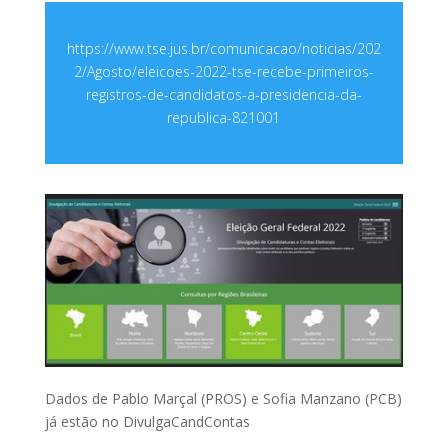
https://www.tse.jus.br/comunicacao/noticias/202
2/Agosto/eleicoes-2022-tse-recebe-primeiros-
registros-de-candidatos-a-presidencia-da-
republica-821001
Dados de Pablo Marçal (PROS) e Sofia Manzano (PCB)
já estão no DivulgaCandContas