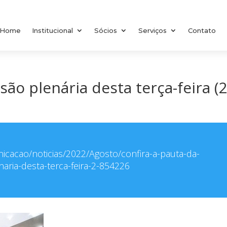
Home
Institucional
Sócios
Serviços
Contato
são plenária desta terça-feira (2
nicacao/noticias/2022/Agosto/confira-a-pauta-da-
aria-desta-terca-feira-2-854226