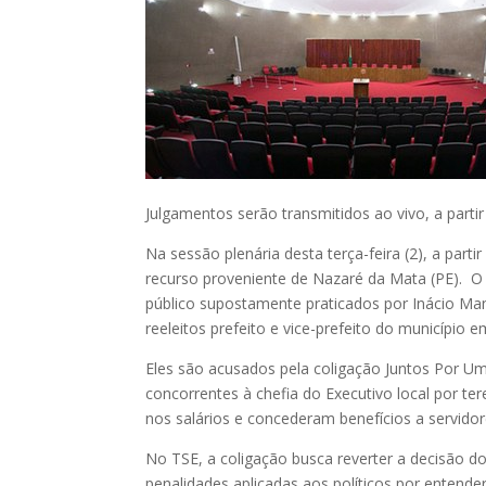
Julgamentos serão transmitidos ao vivo, a parti
Na sessão plenária desta terça-feira (2), a parti
recurso proveniente de Nazaré da Mata (PE). O 
público supostamente praticados por Inácio Mano
reeleitos prefeito e vice-prefeito do município 
Eles são acusados pela coligação Juntos Por 
concorrentes à chefia do Executivo local por t
nos salários e concederam benefícios a servidor
No TSE, a coligação busca reverter a decisão d
penalidades aplicadas aos políticos por entend