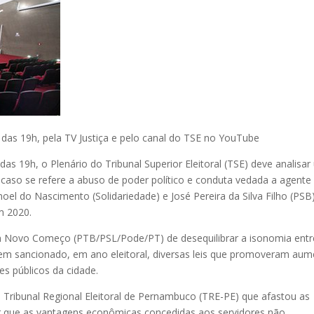
r das 19h, pela TV Justiça e pelo canal do TSE no YouTube
r das 19h, o Plenário do Tribunal Superior Eleitoral (TSE) deve analisa
caso se refere a abuso de poder político e conduta vedada a agente
el do Nascimento (Solidariedade) e José Pereira da Silva Filho (PSB)
em 2020.
Um Novo Começo (PTB/PSL/Pode/PT) de desequilibrar a isonomia entr
erem sancionado, em ano eleitoral, diversas leis que promoveram au
es públicos da cidade.
o Tribunal Regional Eleitoral de Pernambuco (TRE-PE) que afastou as
er que as vantagens econômicas concedidas aos servidores não