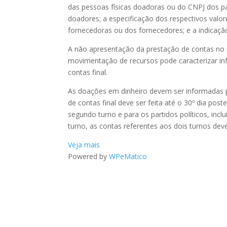
das pessoas físicas doadoras ou do CNPJ dos pa
doadores; a especificação dos respectivos valo
fornecedoras ou dos fornecedores; e a indica
A não apresentação da prestação de contas no 
movimentação de recursos pode caracterizar in
contas final.
As doações em dinheiro devem ser informadas p
de contas final deve ser feita até o 30º dia po
segundo turno e para os partidos políticos, inc
turno, as contas referentes aos dois turnos deve
Veja mais
Powered by
WPeMatico