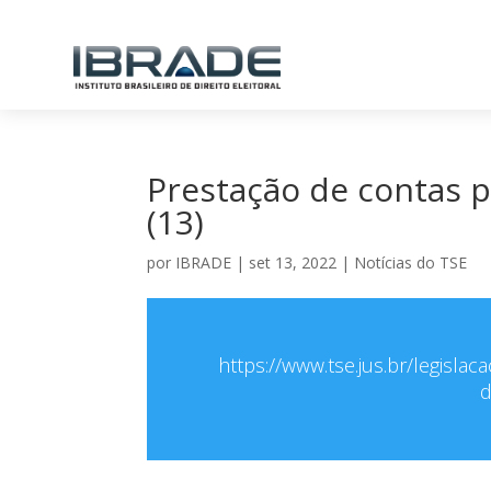
Prestação de contas p
(13)
por
IBRADE
|
set 13, 2022
|
Notícias do TSE
https://www.tse.jus.br/legisl
d