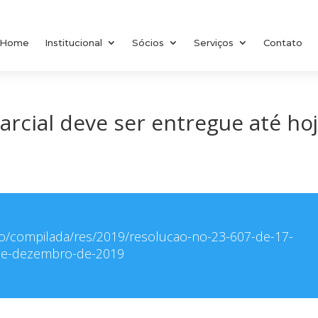
Home
Institucional
Sócios
Serviços
Contato
arcial deve ser entregue até ho
acao/compilada/res/2019/resolucao-no-23-607-de-17-
e-dezembro-de-2019