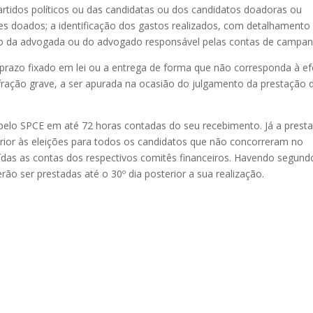
rtidos políticos ou das candidatas ou dos candidatos doadoras ou
res doados; a identificação dos gastos realizados, com detalhamento
ção da advogada ou do advogado responsável pelas contas de campan
prazo fixado em lei ou a entrega de forma que não corresponda à ef
fração grave, a ser apurada na ocasião do julgamento da prestação 
elo SPCE em até 72 horas contadas do seu recebimento. Já a prest
sterior às eleições para todos os candidatos que não concorreram no
luídas as contas dos respectivos comitês financeiros. Havendo segund
rão ser prestadas até o 30º dia posterior a sua realização.