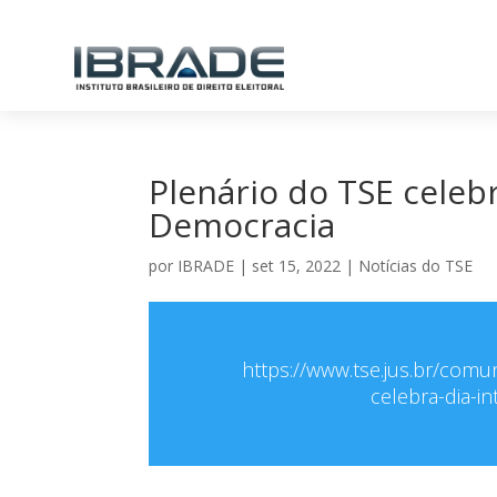
Plenário do TSE celebr
Democracia
por
IBRADE
|
set 15, 2022
|
Notícias do TSE
https://www.tse.jus.br/comu
celebra-dia-i