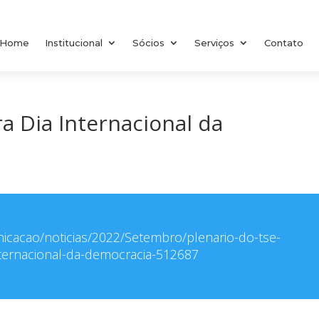
Home
Institucional
Sócios
Serviços
Contato
a Dia Internacional da
nicacao/noticias/2022/Setembro/plenario-do-tse-
nternacional-da-democracia-512687