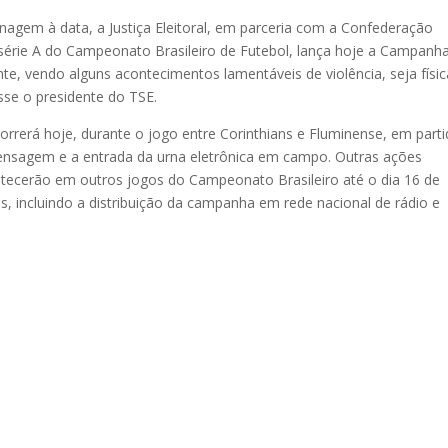
gem à data, a Justiça Eleitoral, em parceria com a Confederação
a série A do Campeonato Brasileiro de Futebol, lança hoje a Campanh
nte, vendo alguns acontecimentos lamentáveis de violência, seja físic
isse o presidente do TSE.
rerá hoje, durante o jogo entre Corinthians e Fluminense, em parti
ensagem e a entrada da urna eletrônica em campo. Outras ações
ntecerão em outros jogos do Campeonato Brasileiro até o dia 16 de
s, incluindo a distribuição da campanha em rede nacional de rádio e