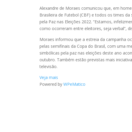
Alexandre de Moraes comunicou que, em homena
Brasileira de Futebol (CBF) e todos os times d
pela Paz nas Eleições 2022. “Estamos, infelizme
como ocorreram entre eleitores, seja verbal”, d
Moraes informou que a estreia da campanha ocor
pelas semifinais da Copa do Brasil, com uma m
simbólicas pela paz nas eleições deste ano aco
outubro. Também estão previstas mais iniciativa
televisão.
Veja mais
Powered by
WPeMatico