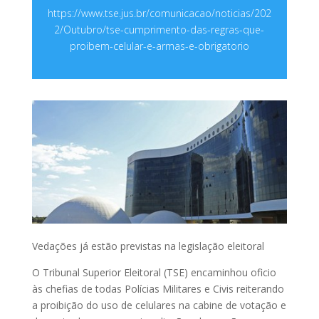
https://www.tse.jus.br/comunicacao/noticias/202
2/Outubro/tse-cumprimento-das-regras-que-
proibem-celular-e-armas-e-obrigatorio
Vedações já estão previstas na legislação eleitoral
O Tribunal Superior Eleitoral (TSE) encaminhou oficio
às chefias de todas Polícias Militares e Civis reiterando
a proibição do uso de celulares na cabine de votação e