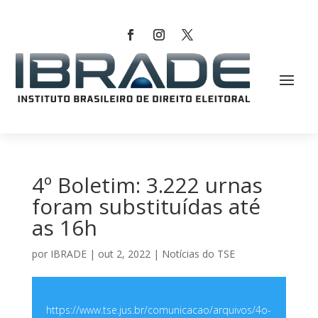
4º Boletim: 3.222 urnas
foram substituídas até
as 16h
por
IBRADE
|
out 2, 2022
|
Notícias do TSE
https://www.tse.jus.br/comunicacao/arquivos/4o-